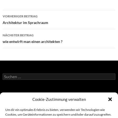
Beitragsnavigation
VORHERIGER BEITRAG
Architektur im Sprachraum
NÄCHSTER BEITRAG
wie entwirft man einen architekten ?
Suchen
nach:
Atelier Duniecki
Cookie-Zustimmung verwalten
Donaustadtstraße 30/12/37
1220 Vienna | Austria
+ 43 699 1234 0011
Um dir ein optimales Erlebnis zu bieten, verwenden wir Technologien wie
design@duniecki.com
Cookies, um Geräteinformationen zu speichern und/oder darauf zuzugreifen.