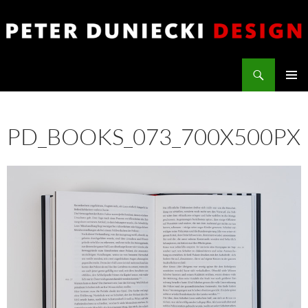
Zum
Inhalt
springen
Suchen
PETER DUNIECKI DESIGN
PRIMÄR
MENÜ
PD_BOOKS_073_700X500PX