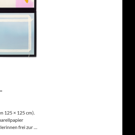
 =
en 125 × 125 cm ).
arell­papier
lerinnen frei zur …