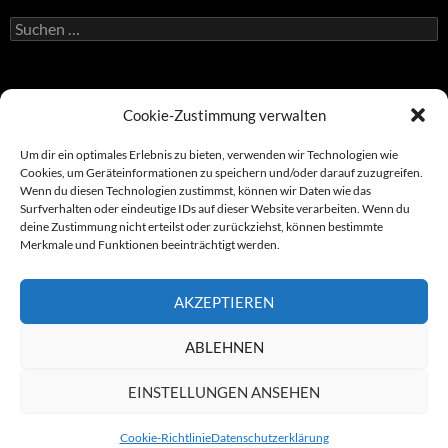
Suchen
nach:
Atelier Duniecki
Cookie-Zustimmung verwalten
Donaustadtstraße 30/12/37
1220 Vienna | Austria
+ 43 699 1234 0011
Um dir ein optimales Erlebnis zu bieten, verwenden wir Technologien wie
design@duniecki.com
Cookies, um Geräteinformationen zu speichern und/oder darauf zuzugreifen.
Wenn du diesen Technologien zustimmst, können wir Daten wie das
Surfverhalten oder eindeutige IDs auf dieser Website verarbeiten. Wenn du
deine Zustimmung nicht erteilst oder zurückziehst, können bestimmte
Merkmale und Funktionen beeinträchtigt werden.
Impressum
AKZEPTIEREN
Datenschutzerklärung
Cookie-Richtlinie (EU)
AGB
ABLEHNEN
EINSTELLUNGEN ANSEHEN
Cookie-Richtlinie
Datenschutzerklärung
© PETER DUNIECKI DESIGN