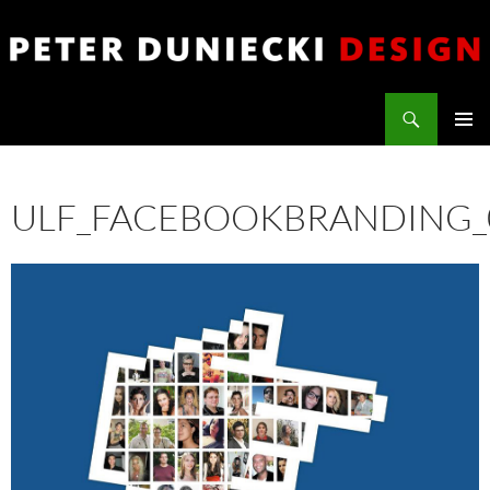
Zum
Inhalt
springen
Suchen
PETER DUNIECKI DESIGN
PRIMÄR
MENÜ
ULF_FACEBOOKBRANDING_