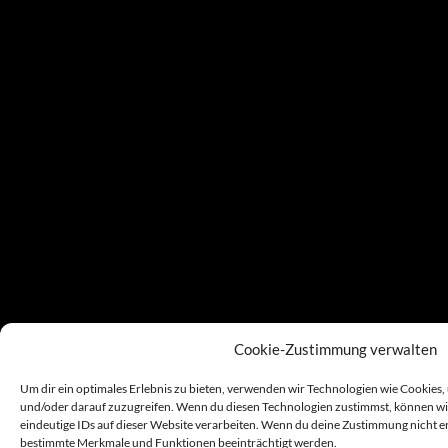
Cookie-Zustimmung verwalten
Um dir ein optimales Erlebnis zu bieten, verwenden wir Technologien wie Cookies
und/oder darauf zuzugreifen. Wenn du diesen Technologien zustimmst, können wir
eindeutige IDs auf dieser Website verarbeiten. Wenn du deine Zustimmung nicht er
bestimmte Merkmale und Funktionen beeinträchtigt werden.