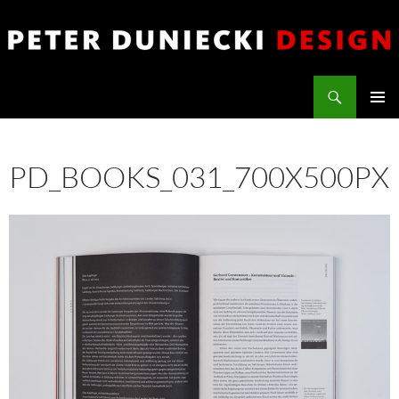
Zum
Inhalt
springen
Suchen
PETER DUNIECKI DESIGN
PRIMÄR
MENÜ
PD_BOOKS_031_700X500PX