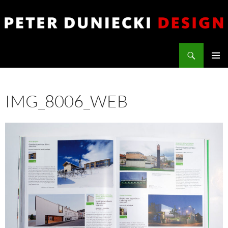
Zum
Inhalt
springen
Suchen
PETER DUNIECKI DESIGN
PRIMÄR
MENÜ
IMG_8006_WEB